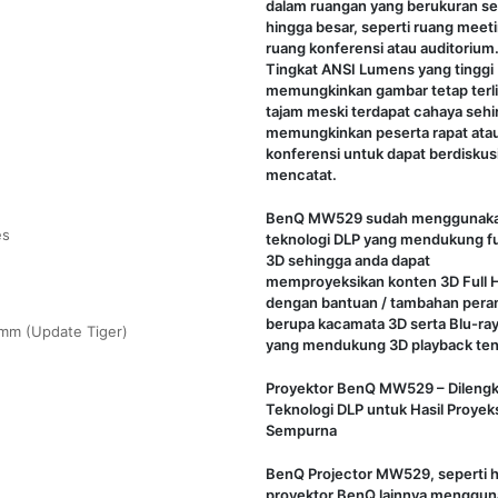
dalam ruangan yang berukuran s
hingga besar, seperti ruang meeti
ruang konferensi atau auditorium
Tingkat ANSI Lumens yang tinggi
memungkinkan gambar tetap terli
tajam meski terdapat cahaya seh
memungkinkan peserta rapat ata
konferensi untuk dapat berdiskus
mencatat.
BenQ MW529 sudah menggunak
es
teknologi DLP yang mendukung f
3D sehingga anda dapat
memproyeksikan konten 3D Full 
dengan bantuan / tambahan pera
berupa kacamata 3D serta Blu-ray
mm (Update Tiger)
yang mendukung 3D playback ten
Proyektor BenQ MW529 – Dilengk
Teknologi DLP untuk Hasil Proyek
Sempurna
BenQ Projector MW529, seperti h
proyektor BenQ lainnya menggu