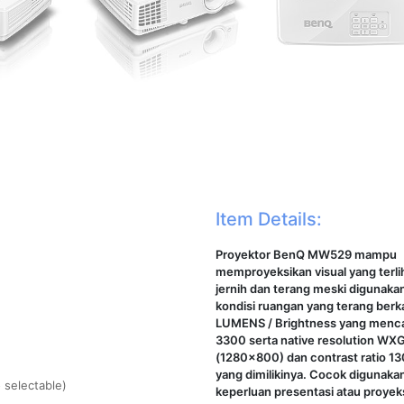
Item Details:
Proyektor BenQ MW529 mampu
memproyeksikan visual yang terli
jernih dan terang meski digunaka
kondisi ruangan yang terang berk
LUMENS / Brightness yang menc
3300 serta native resolution WX
(1280x800) dan contrast ratio 1
yang dimilikinya. Cocok digunaka
o selectable)
keperluan presentasi atau proyek