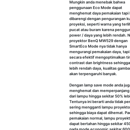
Mungkin anda menebak bahwa
penggunaan Eco Mode dapat
menghemat daya pemakaian tapi h
dibarengi dengan pengurangan ku
proyeksi, seperti warna yang terli
pucat atau buram karena penggu
power / daya yang lebih rendah.
proyektor BenQ MW529 dengan
SmartEco Mode nya tidak hanya
mengurangi pemakaian daya, tapi
secara efektif mengoptimalkan ti
contrast dan brightness sehingg
lebih rendah daya, kualitas gamba
akan terpengaruhi banyak.
Dengan lamp save mode anda jug
menghemat dan memperpanjang
dari lampu hingga sekitar 50% leb
Tentunya ini berarti anda tidak pe
sering mengganti lampu proyekto
sehingga biaya dapat dihemat. Pa
pemakaian normal, lampu proyekt
dapat bertahan hingga sekitar 45
pada mode economic sekitar 600