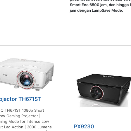
Smart Eco 6500 jam, dan hingga
jam dengan LampSave Mode.
ojector TH671ST
Q TH671ST 1080p Short
ow Gaming Projector |
ing Mode for Intense Low
PX9230
ut Lag Action | 3000 Lumens