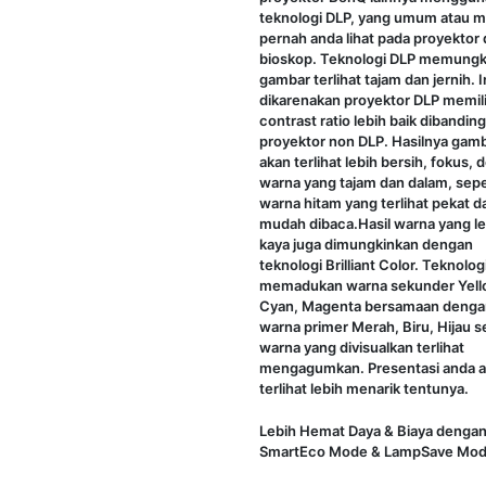
teknologi DLP, yang umum atau 
pernah anda lihat pada proyektor 
bioskop. Teknologi DLP memungk
gambar terlihat tajam dan jernih. I
dikarenakan proyektor DLP memili
contrast ratio lebih baik dibandin
proyektor non DLP. Hasilnya gam
akan terlihat lebih bersih, fokus,
warna yang tajam dan dalam, sepe
warna hitam yang terlihat pekat d
mudah dibaca.Hasil warna yang le
kaya juga dimungkinkan dengan
teknologi Brilliant Color. Teknologi
memadukan warna sekunder Yell
Cyan, Magenta bersamaan denga
warna primer Merah, Biru, Hijau 
warna yang divisualkan terlihat
mengagumkan. Presentasi anda 
terlihat lebih menarik tentunya.
Lebih Hemat Daya & Biaya denga
SmartEco Mode & LampSave Mo