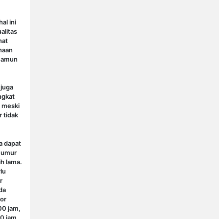
al ini
alitas
hat
naan
 Namun
 juga
ngkat
a meski
r tidak
a dapat
 umur
ih lama.
rlu
r
da
or
00 jam,
0 jam,