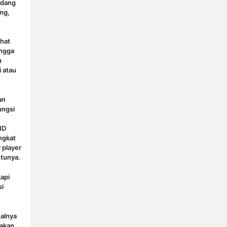
edang
ng,
.
hat
ingga
u
i atau
an
ungsi
HD
ngkat
 player
tunya.
api
si
alnya
nakan