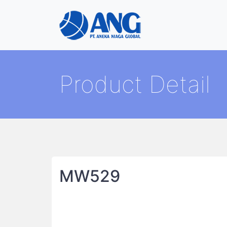
Product Detail
MW529