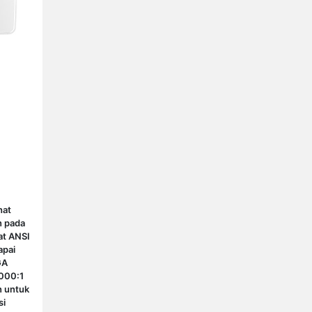
hat
n pada
at ANSI
apai
GA
3000:1
n untuk
si