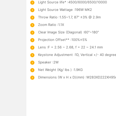
Light Source life* :4500/6000/6500/10000
Light Source Wattage :196W MK2
Throw Ratio :1.55~1.7, 87" ±3% @ 2.9m
Zoom Ratio :1.1X
Clear Image Size (Diagonal) :60"~180"
Projection Offset** :100%±5%
Lens :F = 2.56 ~ 2.68, f = 22 ~ 24.1 mm
Keystone Adjustment :1D, Vertical +/- 40 degre
Speaker :2W
Net Weight (Kg/ lbs ) :1.9KG
Dimensions (W x H x D)(mm) :W283XD222XH95