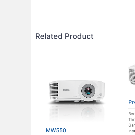
Related Product
Pr
Ben
Thr
Gam
MW550
Inp