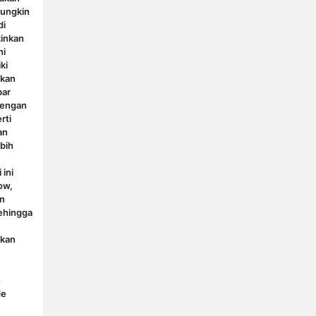
mungkin
di
inkan
ni
ki
gkan
bar
 dengan
rti
an
bih
 ini
ow,
n
sehingga
akan
n
de