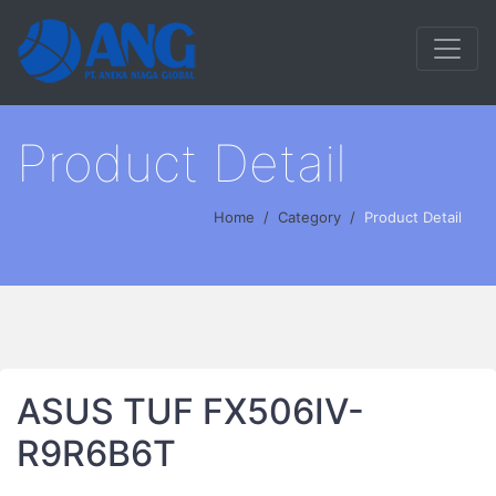
Product Detail
Home
Category
Product Detail
ASUS TUF FX506IV-
R9R6B6T