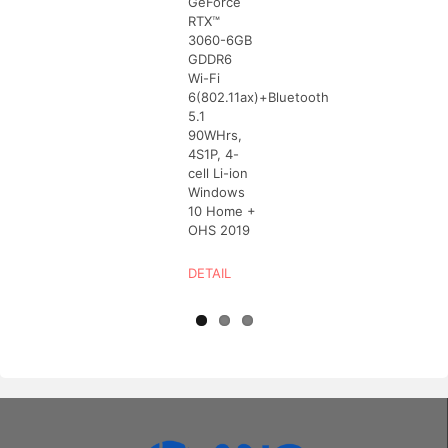
GeForce
RTX™
3060-6GB
GDDR6
Wi-Fi
6(802.11ax)+Bluetooth
5.1
90WHrs,
4S1P, 4-
cell Li-ion
Windows
10 Home +
OHS 2019
DETAIL