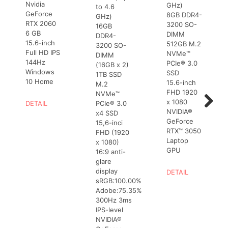
Nvidia
GHz)
to 4.6
GeForce
8GB DDR4-
GHz)
RTX 2060
3200 SO-
16GB
6 GB
DIMM
DDR4-
15.6-inch
512GB M.2
3200 SO-
Full HD IPS
NVMe™
DIMM
144Hz
PCIe® 3.0
(16GB x 2)
Windows
SSD
1TB SSD
10 Home
15.6-inch
M.2
FHD 1920
NVMe™
x 1080
PCIe® 3.0
DETAIL
NVIDIA®
x4 SSD
Next
GeForce
15,6-inci
RTX™ 3050
FHD (1920
Laptop
x 1080)
GPU
16:9 anti-
glare
display
DETAIL
sRGB:100.00%
Adobe:75.35%
300Hz 3ms
IPS-level
NVIDIA®