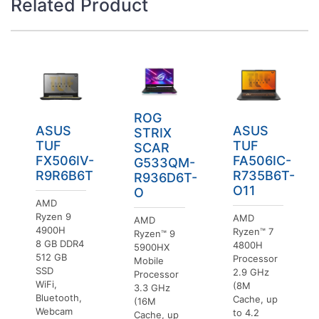
Related Product
ROG
ASUS
ASUS
STRIX
TUF
TUF
SCAR
FX506IV-
FA506IC-
G533QM-
R9R6B6T
R735B6T-
R936D6T-
O11
O
AMD
Ryzen 9
AMD
AMD
4900H
Ryzen™ 7
Ryzen™ 9
8 GB DDR4
4800H
5900HX
512 GB
Processor
Mobile
SSD
2.9 GHz
Processor
WiFi,
(8M
3.3 GHz
Bluetooth,
Cache, up
(16M
Webcam
to 4.2
Cache, up